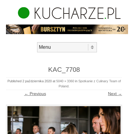
Skip to content
Menu
KAC_7708
Published
2 października 2020
at
5040 × 3360
in
Spotkanie z Culinary Team of
Poland
.
← Previous
Next →