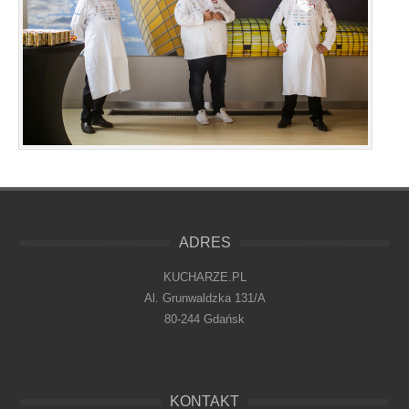
ADRES
KUCHARZE.PL
Al. Grunwaldzka 131/A
80-244 Gdańsk
KONTAKT