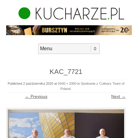
Skip to content
Menu
KAC_7721
Published
2 października 2020
at
5040 × 3360
in
Spotkanie z Culinary Team of
Poland
.
← Previous
Next →