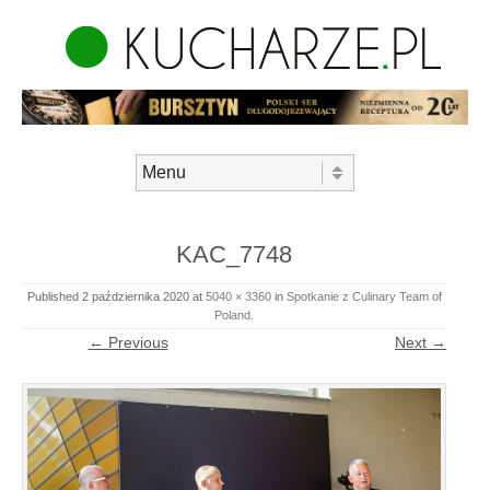
Skip to content
Menu
KAC_7748
Published
2 października 2020
at
5040 × 3360
in
Spotkanie z Culinary Team of
Poland
.
← Previous
Next →