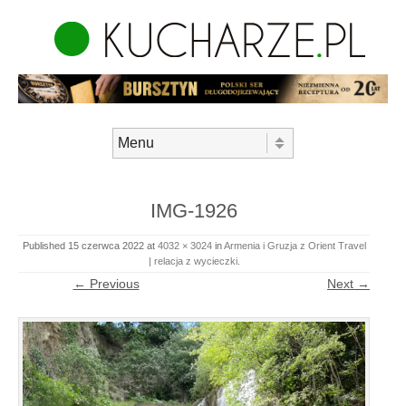
Skip to content
Menu
IMG-1926
Published
15 czerwca 2022
at
4032 × 3024
in
Armenia i Gruzja z Orient Travel
| relacja z wycieczki
.
← Previous
Next →