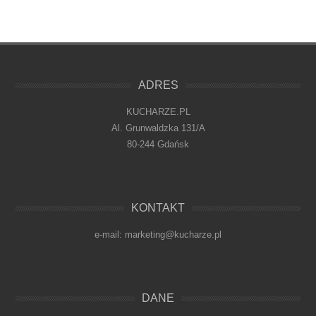
ADRES
KUCHARZE.PL
Al. Grunwaldzka 131/A
80-244 Gdańsk
KONTAKT
e-mail: marketing@kucharze.pl
DANE