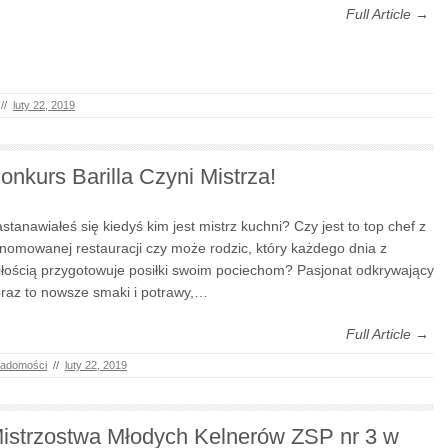
Full Article →
//
luty 22, 2019
onkurs Barilla Czyni Mistrza!
stanawiałeś się kiedyś kim jest mistrz kuchni? Czy jest to top chef z
nomowanej restauracji czy może rodzic, który każdego dnia z
łością przygotowuje posiłki swoim pociechom? Pasjonat odkrywający
raz to nowsze smaki i potrawy,…
Full Article →
adomości
//
luty 22, 2019
istrzostwa Młodych Kelnerów ZSP nr 3 w