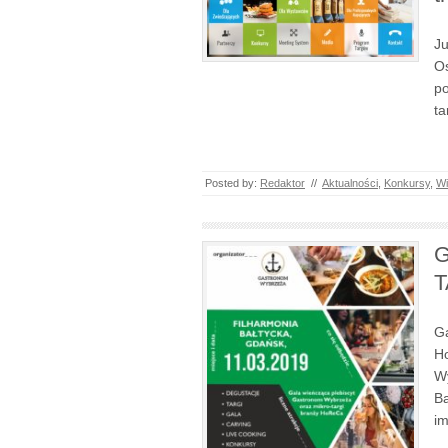
Ju
O
po
ta
Posted by:
Redaktor
//
Aktualności
,
Konkursy
,
Wi
G
T
Ga
Ho
Wy
Ba
i