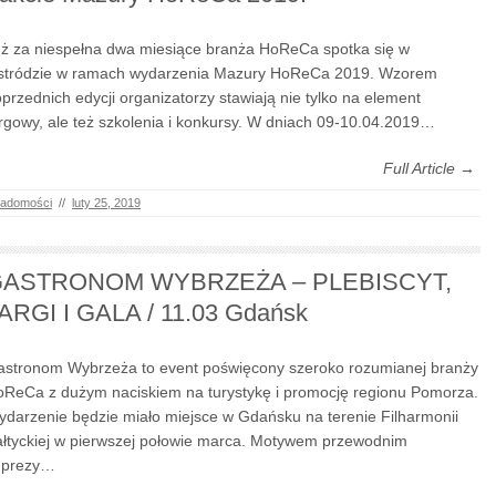
ż za niespełna dwa miesiące branża HoReCa spotka się w
stródzie w ramach wydarzenia Mazury HoReCa 2019. Wzorem
przednich edycji organizatorzy stawiają nie tylko na element
rgowy, ale też szkolenia i konkursy. W dniach 09-10.04.2019…
Full Article →
adomości
//
luty 25, 2019
ASTRONOM WYBRZEŻA – PLEBISCYT,
ARGI I GALA / 11.03 Gdańsk
stronom Wybrzeża to event poświęcony szeroko rozumianej branży
ReCa z dużym naciskiem na turystykę i promocję regionu Pomorza.
darzenie będzie miało miejsce w Gdańsku na terenie Filharmonii
łtyckiej w pierwszej połowie marca. Motywem przewodnim
mprezy…