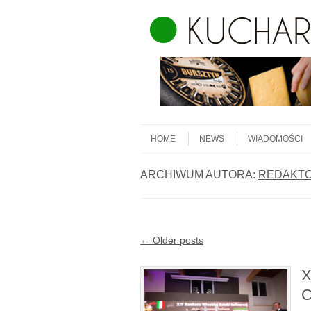
Skip to content
Menu
HOME
NEWS
WIADOMOŚCI
ARCHIWUM AUTORA:
REDAKT
Post navigation
←
Older posts
X
C