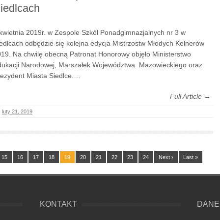
iedlcach
kwietnia 2019r. w Zespole Szkół Ponadgimnazjalnych nr 3 w
edlcach odbędzie się kolejna edycja Mistrzostw Młodych Kelnerów
19. Na chwilę obecną Patronat Honorowy objęło Ministerstwo
ukacji Narodowej, Marszałek Województwa Mazowieckiego oraz
ezydent Miasta Siedlce.…
Full Article →
luty 21, 2019
15
16
17
18
19
20
21
22
23
24
Next ›
Last »
KONTAKT
DANE