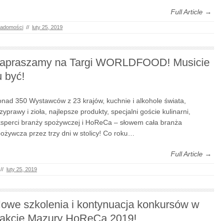
Full Article →
adomości
//
luty 25, 2019
apraszamy na Targi WORLDFOOD! Musicie
u być!
nad 350 Wystawców z 23 krajów, kuchnie i alkohole świata,
zyprawy i zioła, najlepsze produkty, specjalni goście kulinarni,
sperci branży spożywczej i HoReCa – słowem cała branża
ożywcza przez trzy dni w stolicy! Co roku…
Full Article →
//
luty 25, 2019
owe szkolenia i kontynuacja konkursów w
rakcie Mazury HoReCa 2019!