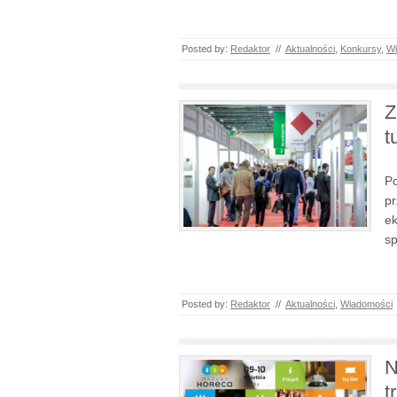
Posted by:
Redaktor
//
Aktualności
,
Konkursy
,
Wi
Z
t
Po
pr
ek
sp
Posted by:
Redaktor
//
Aktualności
,
Wiadomości
N
t