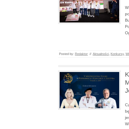
W 
po
Bu
Po
Og
Posted by:
Redaktor
//
Aktualności
,
Konkursy
,
Wi
K
M
J
Cz
bę
je
We