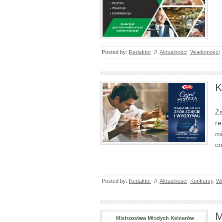
Posted by:
Redaktor
//
Aktualności
,
Wiadomości
K
Za
re
mi
co
Posted by:
Redaktor
//
Aktualności
,
Konkursy
,
Wi
M