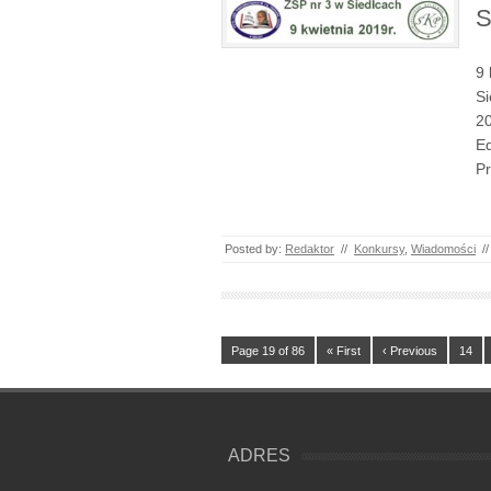
S
9 
Si
20
Ed
Pr
Posted by:
Redaktor
//
Konkursy
,
Wiadomości
//
Page 19 of 86
« First
‹ Previous
14
ADRES