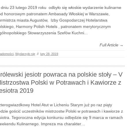
dniu 23 lutego 2019 roku odbyło się włoskie wydarzenie kulinarne
d honorowym patronatem Ambasady Włoskiej w Warszawie,
rmistrza miasta Augustów, Izby Gospodarczej Hotelarstwa
lskiego, Harmony Polish Hotels , patronatem merytorycznym
ólnopolskiego Stowarzyszenia Szefów Kuchni…
Full Article →
adomości
,
Wydarzyło się
//
luty 28, 2019
rólewski jesiotr powraca na polskie stoły – V
istrzostwa Polski w Potrawach i Kawiorze z
esiotra 2019
terogwiazdkowy Hotel Atut w Licheniu Starym już po raz piąty
dzie gościć uczestników mistrzostw Polski w potrawach i kawiorze z
siotra. Tegoroczna edycja konkursu odbędzie się 9 marca w ramach
ekendu Kulinarnego. Impreza ma charakter…