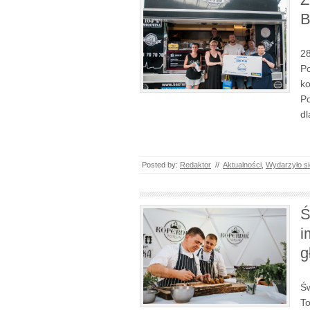
B
28
Po
ko
Po
dl
Posted by:
Redaktor
//
Aktualności
,
Wydarzyło si
Ś
i
g
Św
To