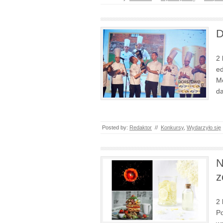
D
2 
ed
Mo
da
Posted by:
Redaktor
//
Konkursy
,
Wydarzyło się
N
z
2 
Po