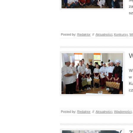
za
sz
Posted by:
Redaktor
//
Aktualności
,
Konkursy
,
Wi
W
W 
w 
Ku
cz
Posted by:
Redaktor
//
Aktualności
,
Wiadomości
Z