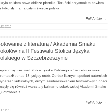
kryło całkiem nowe oblicze piernika. Toruński przysmak to bowiem
e tylko słynna na całym świecie polska…
Full Article →
ń 22, 2016
otowanie z literaturą / Akademia Smaku
okołów na II Festiwalu Stolica Języka
olskiego w Szczebrzeszynie
 Tegoroczny Festiwal Stolica Języka Polskiego w Szczebrzeszynie
romadził ponad 13 tysięcy osób. Oprócz licznych spotkań autorskich
wydarzeń kulturalnych, dużym zainteresowaniem festiwalowych gości
eszyły się również warsztaty kulinarne sokołowskiej Akademii Smaku
 „Gotowanie z…
Full Article →
ń 17, 2016