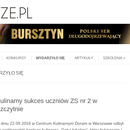
KONKURSY
WYDARZYŁO SIĘ
ARTYKUŁY
SZKOLENIA
ZYŁO SIĘ
ulinarny sukces uczniów ZS nr 2 w
zczytnie
dniu 22.09.2016 w Centrum Kulinarnym Doram w Warszawie odbył
ę ogólnopolski konkurs kulinarny „Gotuj lokalnie”, który był trzecim i