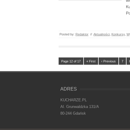
wr
Ku
Po
Posted by:
Redaktor
//
Aktualności
,
Konkursy
,
Wy
Page 12 of 17
« First
‹ Previous
7
ADRES
KUCHARZE.PL
Al. Grunwaldzka 131/A
80-244 Gdańsk