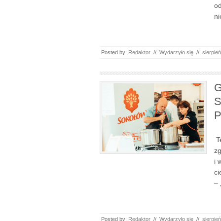
od
ni
Posted by:
Redaktor
//
Wydarzyło się
//
sierpie
G
S
P
­­
zg
i 
ci
–
Posted by:
Redaktor
//
Wydarzyło się
//
sierpie