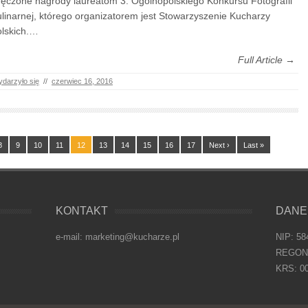
ęczone nagrody laureatom 3. Ogólnopolskiego Konkursu Fotografii
linarnej, którego organizatorem jest Stowarzyszenie Kucharzy
lskich.…
Full Article →
darzyło się
//
czerwiec 16, 2016
8
9
10
11
12
13
14
15
16
17
Next ›
Last »
KONTAKT
DANE
e-mail: marketing@kucharze.pl
NIP: 58
REGON:
KRS: 0