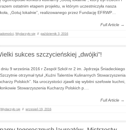
razem ostatnim etapem projektu, w którym uczestniczyła nasza
koła, „Gotuj lokalnie”, realizowanego przez Fundację EFRWP…
Full Article →
adomości
,
Wydarzyło się
//
październik 3, 2016
ielki sukces szczycieńskiej „dwójki”!
dniu 9 września 2016 r Zespół Szkół nr 2 im. Jędrzeja Śniadeckiego
Szczytnie otrzymał tytuł „Kuźni Talentów Kulinarnych Stowarzyszenia
charzy Polskich”. Na uroczystości zjawili się wybitni szefowie kuchni,
łonkowie Stowarzyszenia Kucharzy Polskich p.…
Full Article →
,
Wydarzyło się
//
wrzesień 19, 2016
namy tegorocznych laureatów „Mistrzostw