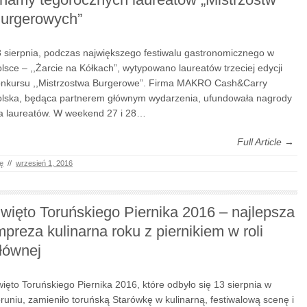
urgerowych”
 sierpnia, podczas największego festiwalu gastronomicznego w
lsce – ,,Żarcie na Kółkach”, wytypowano laureatów trzeciej edycji
nkursu ,,Mistrzostwa Burgerowe”. Firma MAKRO Cash&Carry
lska, będąca partnerem głównym wydarzenia, ufundowała nagrody
a laureatów. W weekend 27 i 28…
Full Article →
ę
//
wrzesień 1, 2016
więto Toruńskiego Piernika 2016 – najlepsza
mpreza kulinarna roku z piernikiem w roli
łównej
ięto Toruńskiego Piernika 2016, które odbyło się 13 sierpnia w
runiu, zamieniło toruńską Starówkę w kulinarną, festiwalową scenę i