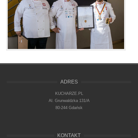
ADRES
KUCHARZE.PL
Al. Grunwaldzka 131/A
80-244 Gdańsk
KONTAKT