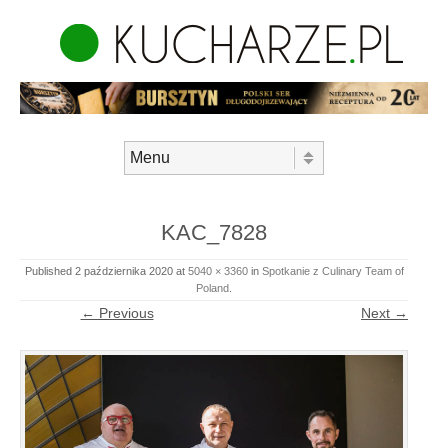
Skip to content
Menu
KAC_7828
Published
2 października 2020
at
5040 × 3360
in
Spotkanie z Culinary Team of
Poland
.
← Previous
Next →