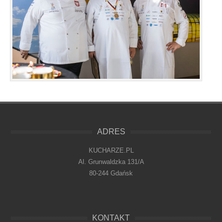
ADRES
KUCHARZE.PL
Al. Grunwaldzka 131/A
80-244 Gdańsk
KONTAKT