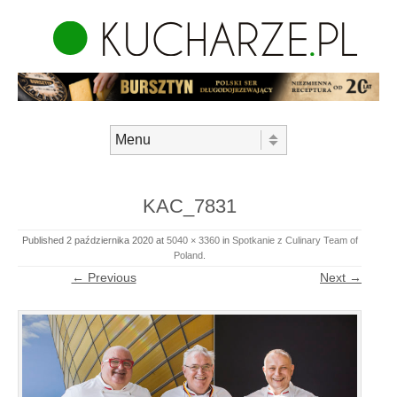
Skip to content
Menu
KAC_7831
Published
2 października 2020
at
5040 × 3360
in
Spotkanie z Culinary Team of
Poland
.
← Previous
Next →