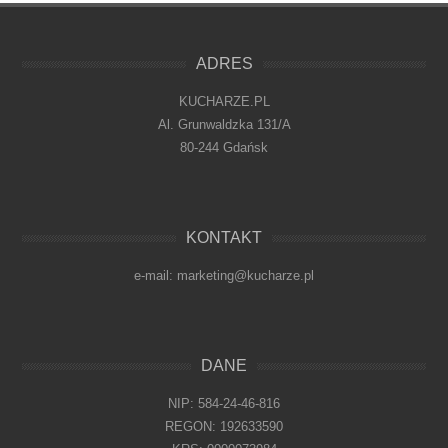
ADRES
KUCHARZE.PL
Al. Grunwaldzka 131/A
80-244 Gdańsk
KONTAKT
e-mail: marketing@kucharze.pl
DANE
NIP: 584-24-46-816
REGON: 192633590