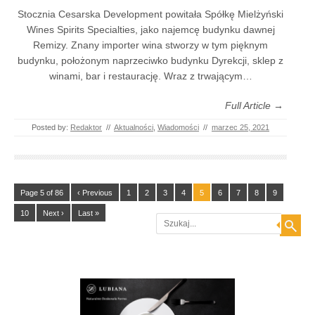
Stocznia Cesarska Development powitała Spółkę Mielżyński
Wines Spirits Specialties, jako najemcę budynku dawnej
Remizy. Znany importer wina stworzy w tym pięknym
budynku, położonym naprzeciwko budynku Dyrekcji, sklep z
winami, bar i restaurację. Wraz z trwającym…
Full Article →
Posted by:
Redaktor
//
Aktualności
,
Wiadomości
//
marzec 25, 2021
Page 5 of 86
‹ Previous
1
2
3
4
5
6
7
8
9
10
Next ›
Last »
Search