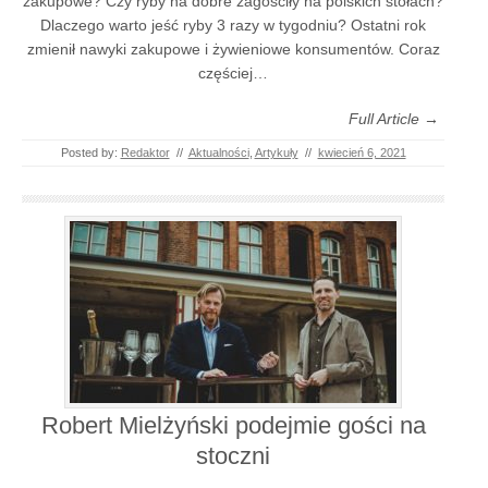
zakupowe? Czy ryby na dobre zagościły na polskich stołach?
Dlaczego warto jeść ryby 3 razy w tygodniu? Ostatni rok
zmienił nawyki zakupowe i żywieniowe konsumentów. Coraz
częściej…
Full Article →
Posted by:
Redaktor
//
Aktualności
,
Artykuły
//
kwiecień 6, 2021
Robert Mielżyński podejmie gości na
stoczni