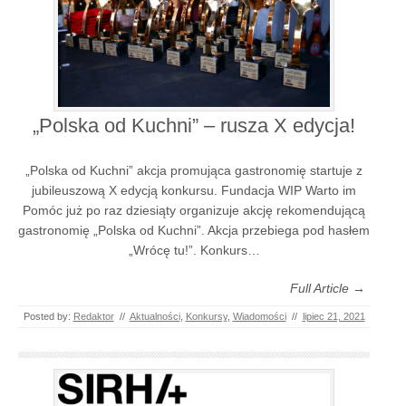
„Polska od Kuchni” – rusza X edycja!
„Polska od Kuchni” akcja promująca gastronomię startuje z
jubileuszową X edycją konkursu. Fundacja WIP Warto im
Pomóc już po raz dziesiąty organizuje akcję rekomendującą
gastronomię „Polska od Kuchni”. Akcja przebiega pod hasłem
„Wrócę tu!”. Konkurs…
Full Article →
Posted by:
Redaktor
//
Aktualności
,
Konkursy
,
Wiadomości
//
lipiec 21, 2021