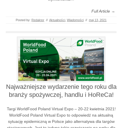
Full Article →
Posted by:
Redaktor
//
Aktualności
,
Wiadomości
//
maj 13, 2021
Najważniejsze wydarzenie tego roku dla
branży spożywczej, handlu i HoReCa!
Targi WorldFood Poland Virtual Expo – 20-22 kwietnia 2021!
WorldFood Poland Virtual Expo to odpowiedź na aktualną
sytuację epidemiczną w Polsce jako alternatywa dla targów
stacjonarnych. Jest to jedyne takie rozwiązanie na rynku dla