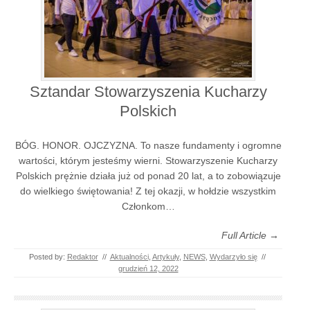
Sztandar Stowarzyszenia Kucharzy
Polskich
BÓG. HONOR. OJCZYZNA. To nasze fundamenty i ogromne
wartości, którym jesteśmy wierni. Stowarzyszenie Kucharzy
Polskich prężnie działa już od ponad 20 lat, a to zobowiązuje
do wielkiego świętowania! Z tej okazji, w hołdzie wszystkim
Członkom…
Full Article →
Posted by:
Redaktor
//
Aktualności
,
Artykuły
,
NEWS
,
Wydarzyło się
//
grudzień 12, 2022