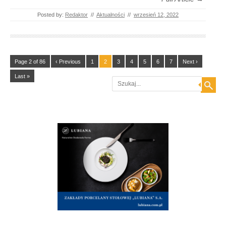
Posted by:
Redaktor
//
Aktualności
//
wrzesień 12, 2022
Page 2 of 86
‹ Previous
1
2
3
4
5
6
7
Next ›
Last »
Search