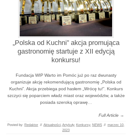
„Polska od Kuchni” akcja promująca
gastronomię startuje z XII edycją
konkursu!
Fundacja WIP Warto im Pomóc już po raz dwunasty
organizuje akcję rekomendującą gastronomię „Polska od
Kuchni”. Akcja przebiega pod hasłem „Wrócę tu!”. Konkurs
szczyci się poparciem władz miast oraz województw, a także
posiada szeroką oprawę…
Full Article →
Posted by:
Redaktor
//
Aktualności
,
Artykuły
,
Konkursy
,
NEWS
//
marzec 10,
2023