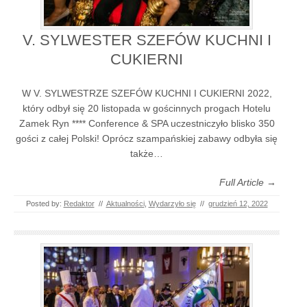
V. SYLWESTER SZEFÓW KUCHNI I
CUKIERNI
W V. SYLWESTRZE SZEFÓW KUCHNI I CUKIERNI 2022,
który odbył się 20 listopada w gościnnych progach Hotelu
Zamek Ryn **** Conference & SPA uczestniczyło blisko 350
gości z całej Polski! Oprócz szampańskiej zabawy odbyła się
także…
Full Article →
Posted by:
Redaktor
//
Aktualności
,
Wydarzyło się
//
grudzień 12, 2022