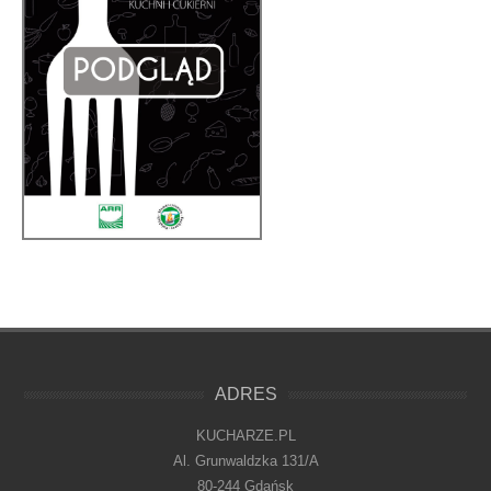
ADRES
KUCHARZE.PL
Al. Grunwaldzka 131/A
80-244 Gdańsk