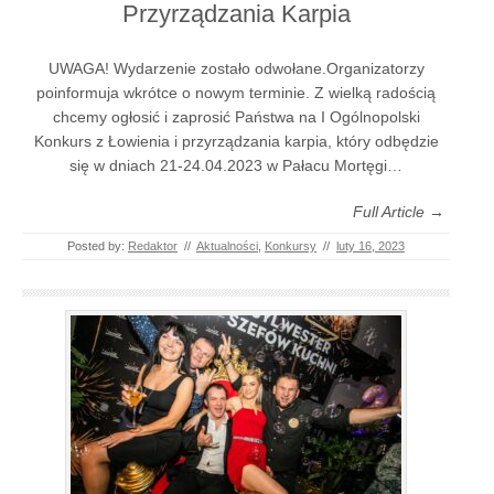
Przyrządzania Karpia
UWAGA! Wydarzenie zostało odwołane.Organizatorzy
poinformuja wkrótce o nowym terminie. Z wielką radością
chcemy ogłosić i zaprosić Państwa na I Ogólnopolski
Konkurs z Łowienia i przyrządzania karpia, który odbędzie
się w dniach 21-24.04.2023 w Pałacu Mortęgi…
Full Article →
Posted by:
Redaktor
//
Aktualności
,
Konkursy
//
luty 16, 2023