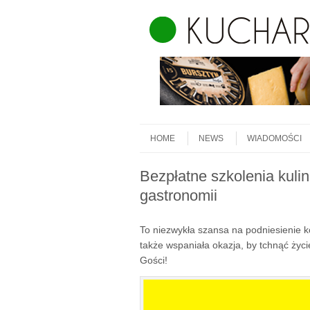
Skip to content
Menu
HOME
NEWS
WIADOMOŚCI
Bezpłatne szkolenia kuli
gastronomii
To niezwykła szansa na podniesienie k
także wspaniała okazja, by tchnąć ży
Gości!