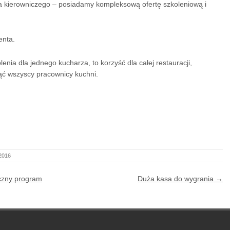
 kierowniczego – posiadamy kompleksową ofertę szkoleniową i
enta.
enia dla jednego kucharza, to korzyść dla całej restauracji,
ąć wszyscy pracownicy kuchni.
 2016
eczny program
Duża kasa do wygrania
→