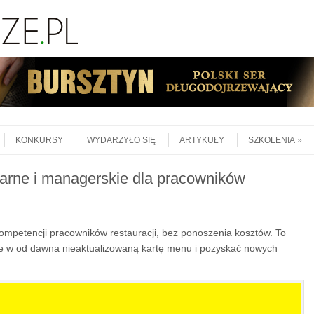
KONKURSY
WYDARZYŁO SIĘ
ARTYKUŁY
SZKOLENIA
narne i managerskie dla pracowników
ompetencji pracowników restauracji, bez ponoszenia kosztów. To
cie w od dawna nieaktualizowaną kartę menu i pozyskać nowych