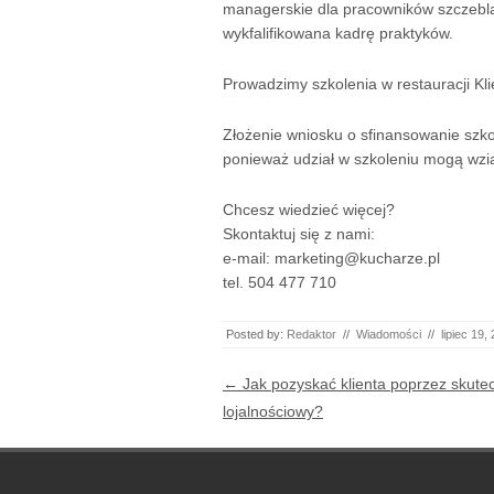
managerskie dla pracowników szczebla
wykfalifikowana kadrę praktyków.
Prowadzimy szkolenia w restauracji Kli
Złożenie wniosku o sfinansowanie szkol
ponieważ udział w szkoleniu mogą wzi
Chcesz wiedzieć więcej?
Skontaktuj się z nami:
e-mail: marketing@kucharze.pl
tel. 504 477 710
Posted by:
Redaktor
//
Wiadomości
//
lipiec 19,
Post navigation
←
Jak pozyskać klienta poprzez skut
lojalnościowy?