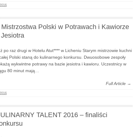
 2016
I Mistrzostwa Polski w Potrawach i Kawiorze
 Jesiotra
ż po raz drugi w Hotelu Atut**** w Licheniu Starym mistrzowie kuchni
całej Polski staną do kulinarnego konkursu. Dwuosobowe zespoły
każą wykwintne potrawy na bazie jesiotra i kawioru. Uczestnicy w
ągu 80 minut mają…
Full Article →
 2016
ULINARNY TALENT 2016 – finaliści
onkursu