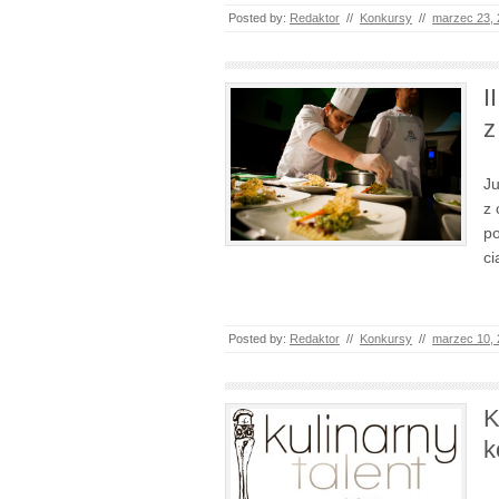
Posted by:
Redaktor
//
Konkursy
//
marzec 23,
I
z
Ju
z 
po
ci
Posted by:
Redaktor
//
Konkursy
//
marzec 10,
K
k