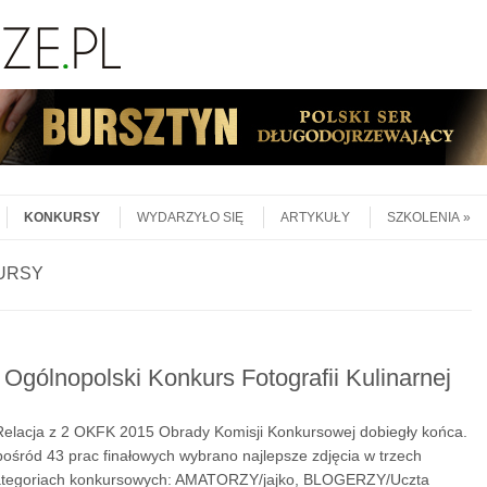
KONKURSY
WYDARZYŁO SIĘ
ARTYKUŁY
SZKOLENIA
URSY
 Ogólnopolski Konkurs Fotografii Kulinarnej
lacja z 2 OKFK 2015 Obrady Komisji Konkursowej dobiegły końca.
ośród 43 prac finałowych wybrano najlepsze zdjęcia w trzech
ategoriach konkursowych: AMATORZY/jajko, BLOGERZY/Uczta