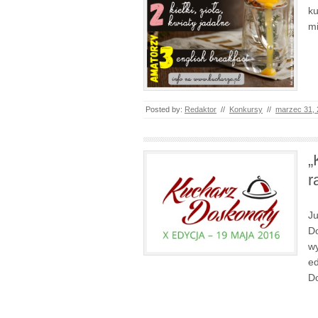
ku
m
Posted by:
Redaktor
//
Konkursy
//
marzec 31,
„
r
Ju
Do
wy
ed
Do