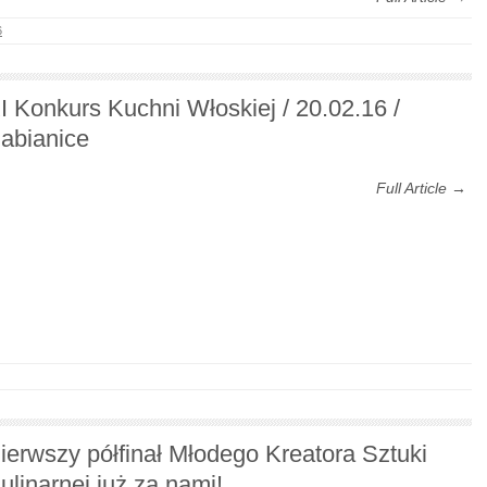
6
I Konkurs Kuchni Włoskiej / 20.02.16 /
abianice
Full Article →
ierwszy półfinał Młodego Kreatora Sztuki
ulinarnej już za nami!