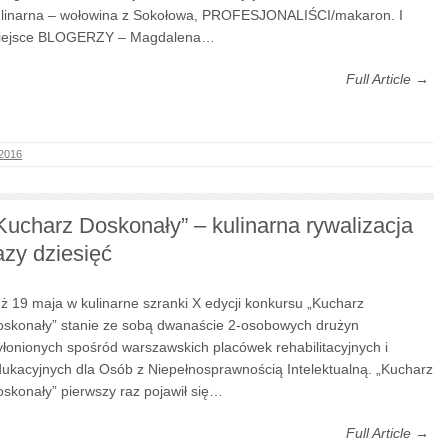
linarna – wołowina z Sokołowa, PROFESJONALIŚCI/makaron. I
iejsce BLOGERZY – Magdalena…
Full Article →
 2016
Kucharz Doskonały” – kulinarna rywalizacja
azy dziesięć
ż 19 maja w kulinarne szranki X edycji konkursu „Kucharz
skonały” stanie ze sobą dwanaście 2-osobowych drużyn
łonionych spośród warszawskich placówek rehabilitacyjnych i
ukacyjnych dla Osób z Niepełnosprawnością Intelektualną. „Kucharz
skonały” pierwszy raz pojawił się…
Full Article →