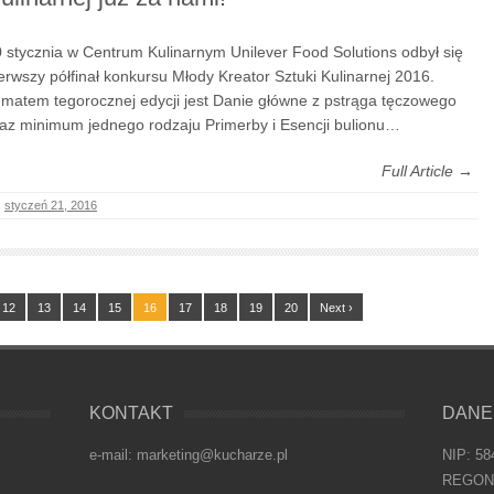
 stycznia w Centrum Kulinarnym Unilever Food Solutions odbył się
erwszy półfinał konkursu Młody Kreator Sztuki Kulinarnej 2016.
matem tegorocznej edycji jest Danie główne z pstrąga tęczowego
az minimum jednego rodzaju Primerby i Esencji bulionu…
Full Article →
styczeń 21, 2016
12
13
14
15
16
17
18
19
20
Next ›
KONTAKT
DANE
e-mail: marketing@kucharze.pl
NIP: 58
REGON: