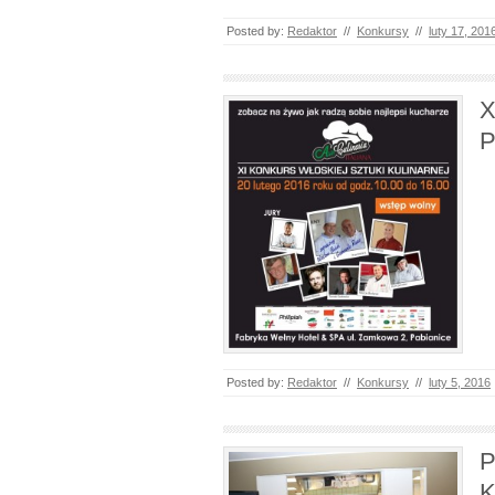
Posted by:
Redaktor
//
Konkursy
//
luty 17, 201
X
P
Posted by:
Redaktor
//
Konkursy
//
luty 5, 2016
P
K