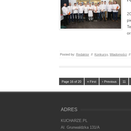
20
pi
Te
or
Posted by:
Redaktor
//
Konkursy
,
Wiadomości
//
Page 16 of 20
« First
‹ Previous
11
ADRES
KUCHARZE.PL
Al. Grunwaldzka 131/A