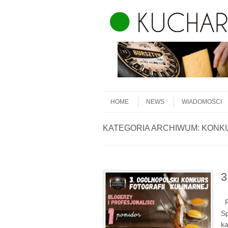
Skip to content
Menu
HOME
NEWS
WIADOMOŚCI
KATEGORIA ARCHIWUM:
KONK
3
Re
Sp
k