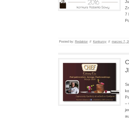
Ju
Zm
7 
Po
Posted by:
Redaktor
//
Konkursy
//
marzec 7, 2
C
J
Se
ko
Pa
– 
je
a