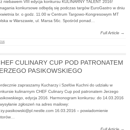
ż niebawem VIII edycja konkursu KULINARNY TALENT 2016!
agania konkursowe odbędą się podczas targów EuroGastro w dniu
kwietnia br. o godz. 11.00 w Centrum Targowo-Kongresowym MT
lska w Warszawie, ul. Marsa 56c. Spośród ponad…
Full Article →
016
HEF CULINARY CUP POD PATRONATEM
ERZEGO PASIKOWSKIEGO
rdecznie zapraszamy Kucharzy i Szefów Kuchni do udziału w
nkursie kulinarnym CHEF Culinary Cup pod patronatem Jerzego
sikowskiego, edycja 2016. Harmonogram konkursu: do 14.03.2016
wysyłanie zgłoszeń na adres mailowy:
rzy.pasikowski@pl.nestle.com 16.03.2016 – powiadomienie
utorów…
Full Article →