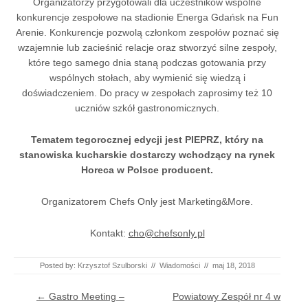
Organizatorzy przygotowali dla uczestników wspólne
konkurencje zespołowe na stadionie Energa Gdańsk na Fun
Arenie. Konkurencje pozwolą członkom zespołów poznać się
wzajemnie lub zacieśnić relacje oraz stworzyć silne zespoły,
które tego samego dnia staną podczas gotowania przy
wspólnych stołach, aby wymienić się wiedzą i
doświadczeniem. Do pracy w zespołach zaprosimy też 10
uczniów szkół gastronomicznych.
Tematem tegorocznej edycji jest PIEPRZ, który na
stanowiska kucharskie dostarczy wchodzący na rynek
Horeca w Polsce producent.
Organizatorem Chefs Only jest Marketing&More.
Kontakt:
cho@chefsonly.pl
Posted by:
Krzysztof Szulborski
//
Wiadomości
//
maj 18, 2018
Post navigation
←
Gastro Meeting –
Powiatowy Zespół nr 4 w