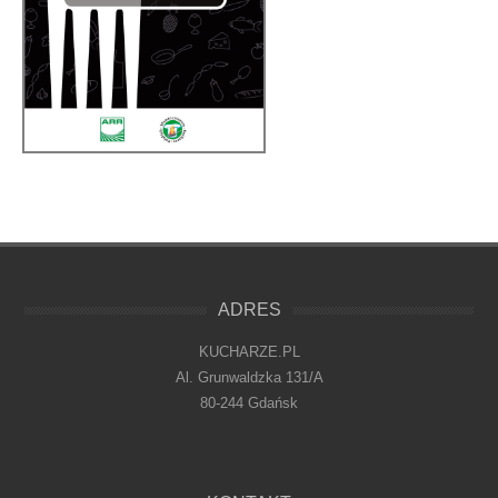
ADRES
KUCHARZE.PL
Al. Grunwaldzka 131/A
80-244 Gdańsk