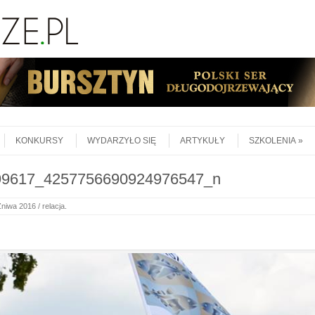
KONKURSY
WYDARZYŁO SIĘ
ARTYKUŁY
SZKOLENIA
99617_4257756690924976547_n
iwa 2016 / relacja
.