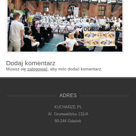
Dodaj komentarz
Musisz się
zalogować
, aby móc dodać komentarz.
ADRES
KUCHARZE.PL
Al. Grunwaldzka 131/A
80-244 Gdańsk