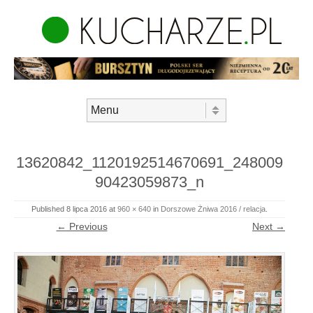
Skip to content
Menu
13620842_1120192514670691_248009
90423059873_n
Published
8 lipca 2016
at
960 × 640
in
Dorszowe Żniwa 2016 / relacja
.
← Previous
Next →