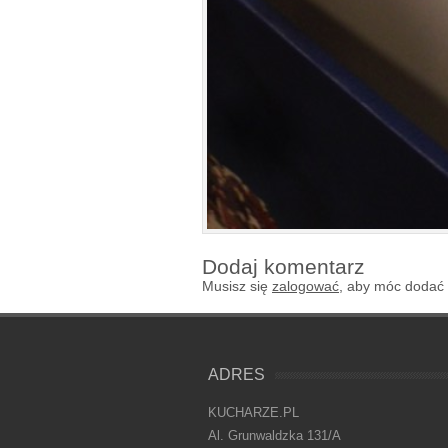
Dodaj komentarz
Musisz się
zalogować
, aby móc dodać
ADRES
KUCHARZE.PL
Al. Grunwaldzka 131/A