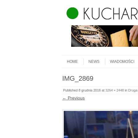
Skip to content
Menu
HOME
NEWS
WIADOMOŚCI
IMG_2869
Published
8 grudnia 2016
at
3264 × 2448
in
Druga
← Previous