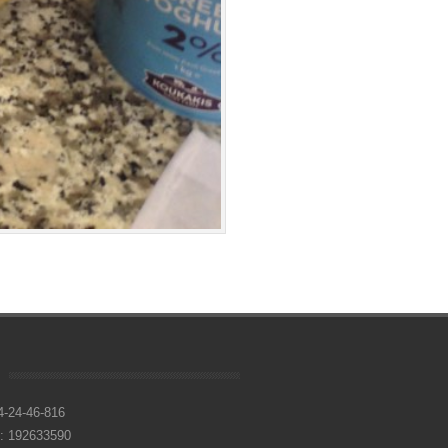
4-24-46-816
 192633590