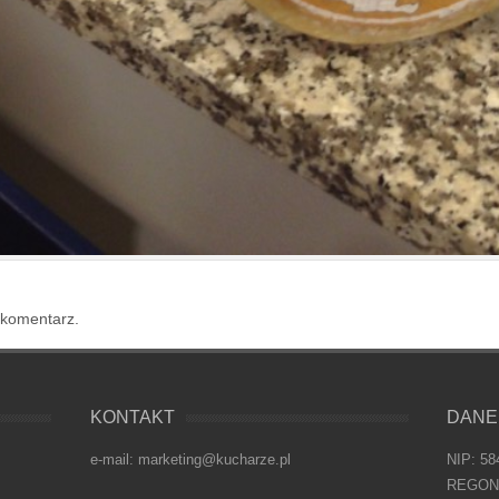
 komentarz.
KONTAKT
DANE
e-mail: marketing@kucharze.pl
NIP: 58
REGON: