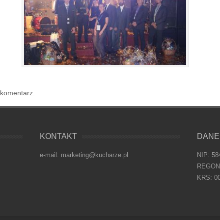
 komentarz.
KONTAKT
DANE
e-mail: marketing@kucharze.pl
NIP: 58
REGON:
KRS: 0