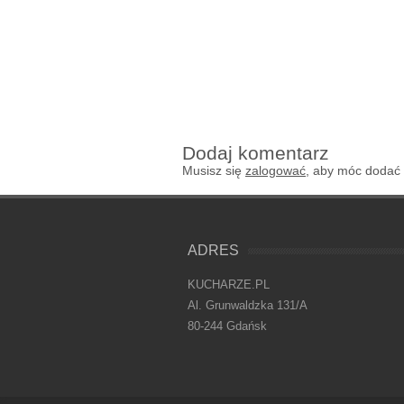
Dodaj komentarz
Musisz się
zalogować
, aby móc dodać
ADRES
KUCHARZE.PL
Al. Grunwaldzka 131/A
80-244 Gdańsk