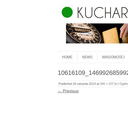
Skip to content
Menu
HOME
NEWS
WIADOMOŚCI
10616109_14699268599
Published
26 sierpnia 2014
at
340 × 227
in
I Ogóln
← Previous