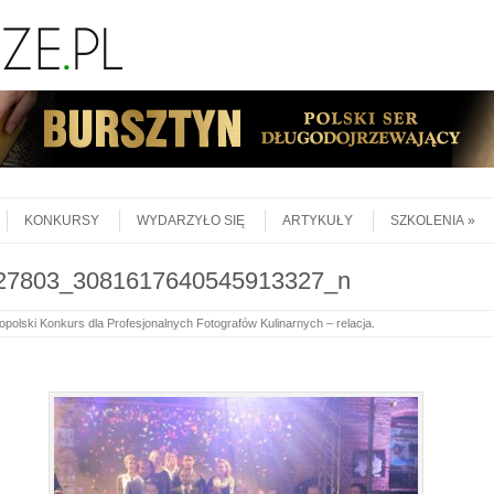
KONKURSY
WYDARZYŁO SIĘ
ARTYKUŁY
SZKOLENIA
27803_3081617640545913327_n
opolski Konkurs dla Profesjonalnych Fotografów Kulinarnych – relacja
.