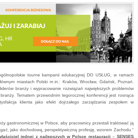
ogólnopolskie tourne kampanii edukacyjnej DO USŁUG, w ramach
 głównym miastach Polski m.in.: Kraków, Wrocław, Gdańsk, Poznań.
liderów branży i wypracowanie rozwiązań największych problemów
ę branży. Tematem przewodnim tegorocznej konferencji jest rosnąca
tysfakcja klienta jako efekt dojrzałego zarządzania zespołem w
ży gastronomicznej w Polsce, aby pracownicy przestali traktować ją
rzegać, jako dochodową, perspektywiczną profesję, wzorem Zachodu.”
łaściciel jednej z najlepszych w Polsce restauracji
–
SENSES