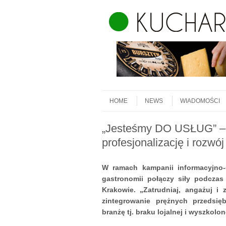
Skip to content
Menu
HOME
NEWS
WIADOMOŚCI
„Jesteśmy DO USŁUG” – 
profesjonalizację i rozwó
W ramach kampanii informacyjno-
gastronomii połączy siły podcza
Krakowie. „Zatrudniaj, angażuj i 
zintegrowanie prężnych przedsi
branżę tj. braku lojalnej i wyszkolon