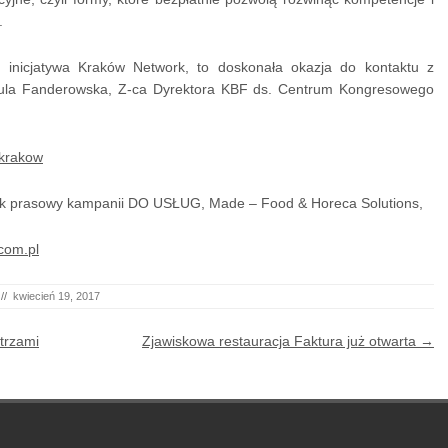
.
a inicjatywa Kraków Network, to doskonała okazja do kontaktu z
Paula Fanderowska, Z-ca Dyrektora KBF ds. Centrum Kongresowego
krakow
nik prasowy kampanii DO USŁUG, Made – Food & Horeca Solutions,
com.pl
//
kwiecień 19, 2017
trzami
Zjawiskowa restauracja Faktura już otwarta
→