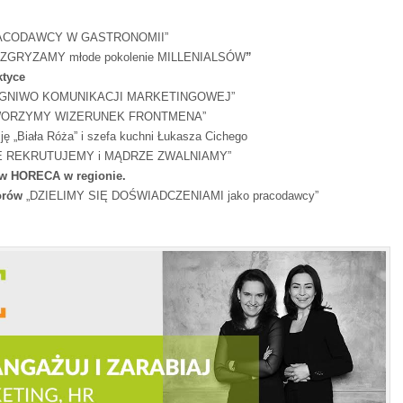
ACODAWCY W GASTRONOMII”
ZGRYZAMY młode pokolenie MILLENIALSÓW
”
ktyce
GNIWO KOMUNIKACJI MARKETINGOWEJ”
WORZYMY WIZERUNEK FRONTMENA”
ję „Biała Róża” i szefa kuchni Łukasza Cichego
E REKRUTUJEMY i MĄDRZE ZWALNIAMY”
ów HORECA w regionie.
torów
„DZIELIMY SIĘ DOŚWIADCZENIAMI jako pracodawcy”