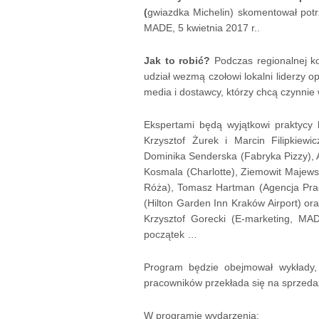
(
gwiazdka Michelin) skomentował pot
MADE, 5 kwietnia 2017 r..
Jak to robić?
Podczas regionalnej 
udział wezmą czołowi lokalni liderzy o
media i dostawcy, którzy chcą czynnie
Ekspertami będą wyjątkowi praktycy 
Krzysztof Żurek i Marcin Filipkiew
Dominika Senderska (Fabryka Pizzy), A
Kosmala (Charlotte), Ziemowit Majewsk
Róża), Tomasz Hartman (Agencja Prac
(Hilton Garden Inn Kraków Airport) o
Krzysztof Gorecki (E-marketing, MA
początek …
Program będzie obejmował wykłady, 
pracowników przekłada się na sprzedaż
W programie wydarzenia: