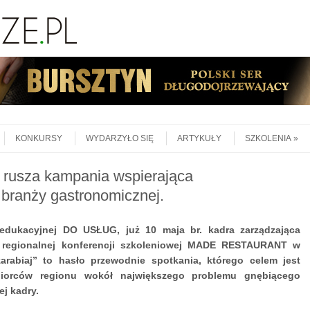
KONKURSY
WYDARZYŁO SIĘ
ARTYKUŁY
SZKOLENIA
rusza kampania wspierająca
j branży gastronomicznej.
edukacyjnej DO USŁUG, już 10 maja br. kadra zarządzająca
s regionalnej konferencji szkoleniowej MADE RESTAURANT w
zarabiaj” to hasło przewodnie spotkania, którego celem jest
ębiorców regionu wokół największego problemu gnębiącego
ej kadry.