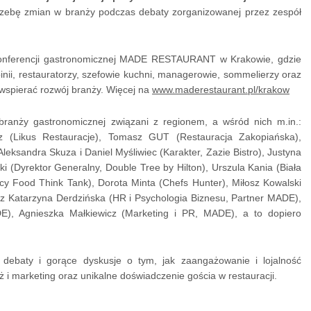
rzebę zmian w branży podczas debaty zorganizowanej przez zespół
konferencji gastronomicznej MADE RESTAURANT w Krakowie, gdzie
pinii, restauratorzy, szefowie kuchni, managerowie, sommelierzy oraz
 wspierać rozwój branży. Więcej na
www.maderestaurant.pl/krakow
branży gastronomicznej związani z regionem, a wśród nich m.in.:
icz (Likus Restauracje), Tomasz GUT (Restauracja Zakopiańska),
leksandra Skuza i Daniel Myśliwiec (Karakter, Zazie Bistro), Justyna
i (Dyrektor Generalny, Double Tree by Hilton), Urszula Kania (Biała
y Food Think Tank), Dorota Minta (Chefs Hunter), Miłosz Kowalski
raz Katarzyna Derdzińska (HR i Psychologia Biznesu, Partner MADE),
DE), Agnieszka Małkiewicz (Marketing i PR, MADE), a to dopiero
debaty i gorące dyskusje o tym, jak zaangażowanie i lojalność
 i marketing oraz unikalne doświadczenie gościa w restauracji.