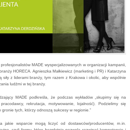
 profesjonalistów MADE wyspecjalizowanych w organizacji kampanii,
branży HORECA. Agnieszka Małkiewicz (marketing i PR) i Katarzyna
ą siły z liderami branży, tym razem z Krakowa i okolic, aby wspólnie
ania ludźmi w tej branży.
ądzający MADE podkreśla, że podczas wykładów „skupimy się na
racodawcy, rekrutacja, motywowanie, lojalność). Podzielimy się
 gronie tych, którzy odnoszą sukcesy w regionie.”
a jakie wsparcie mogą liczyć od dostawców/producentów, m.in.
yjne, czyli formy, które bezpłatnie pozwolą rozwinąć kompetencje i