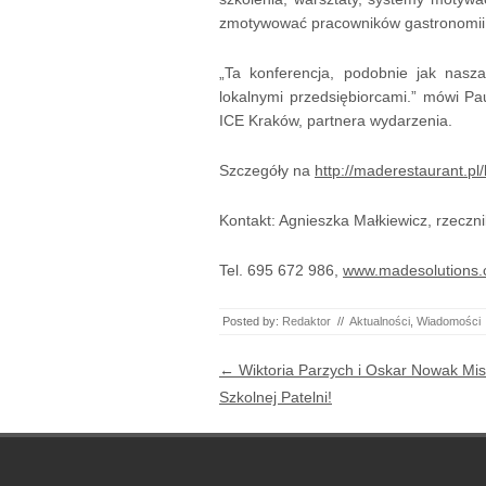
zmotywować pracowników gastronomii
„Ta konferencja, podobnie jak nasz
lokalnymi przedsiębiorcami.” mówi 
ICE Kraków, partnera wydarzenia.
Szczegóły na
http://maderestaurant.pl/
Kontakt: Agnieszka Małkiewicz, rzecz
Tel. 695 672 986,
www.madesolutions.
Posted by:
Redaktor
//
Aktualności
,
Wiadomości
Post navigation
←
Wiktoria Parzych i Oskar Nowak Mis
Szkolnej Patelni!