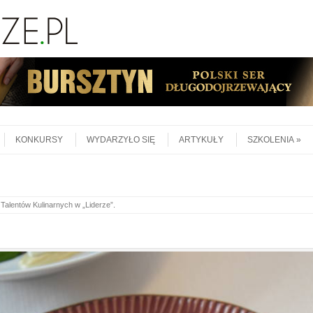
KONKURSY
WYDARZYŁO SIĘ
ARTYKUŁY
SZKOLENIA
 Talentów Kulinarnych w „Liderze”
.