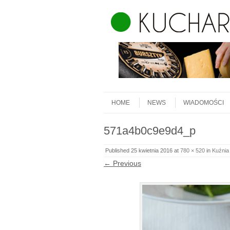
Skip to content
Menu
HOME
NEWS
WIADOMOŚCI
571a4b0c9e9d4_p
Published
25 kwietnia 2016
at
780 × 520
in
Kuźnia
← Previous