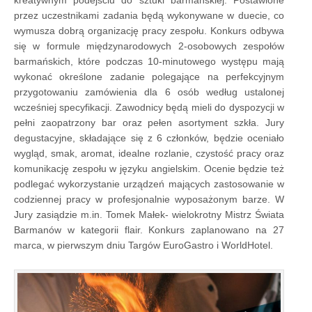
przez uczestnikami zadania będą wykonywane w duecie, co
wymusza dobrą organizację pracy zespołu. Konkurs odbywa
się w formule międzynarodowych 2-osobowych zespołów
barmańskich, które podczas 10-minutowego występu mają
wykonać określone zadanie polegające na perfekcyjnym
przygotowaniu zamówienia dla 6 osób według ustalonej
wcześniej specyfikacji. Zawodnicy będą mieli do dyspozycji w
pełni zaopatrzony bar oraz pełen asortyment szkła. Jury
degustacyjne, składające się z 6 członków, będzie oceniało
wygląd, smak, aromat, idealne rozlanie, czystość pracy oraz
komunikację zespołu w języku angielskim. Ocenie będzie też
podlegać wykorzystanie urządzeń mających zastosowanie w
codziennej pracy w profesjonalnie wyposażonym barze. W
Jury zasiądzie m.in. Tomek Małek- wielokrotny Mistrz Świata
Barmanów w kategorii flair. Konkurs zaplanowano na 27
marca, w pierwszym dniu Targów EuroGastro i WorldHotel.