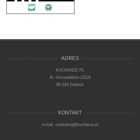
ADRES
KUCHARZE.PL
Al. Grunwaldzka 131/A
80-244 Gdańsk
KONTAKT
e-mail: marketing@kucharze.pl