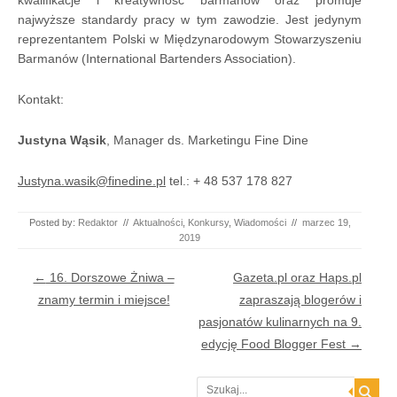
kwalifikacje i kreatywność barmanów oraz promuje
najwyższe standardy pracy w tym zawodzie. Jest jedynym
reprezentantem Polski w Międzynarodowym Stowarzyszeniu
Barmanów (International Bartenders Association).
Kontakt:
Justyna Wąsik
, Manager ds. Marketingu Fine Dine
Justyna.wasik@finedine.pl
tel.: + 48 537 178 827
Posted by:
Redaktor
//
Aktualności
,
Konkursy
,
Wiadomości
//
marzec 19,
2019
Post navigation
←
16. Dorszowe Żniwa –
Gazeta.pl oraz Haps.pl
znamy termin i miejsce!
zapraszają blogerów i
pasjonatów kulinarnych na 9.
edycję Food Blogger Fest
→
Search