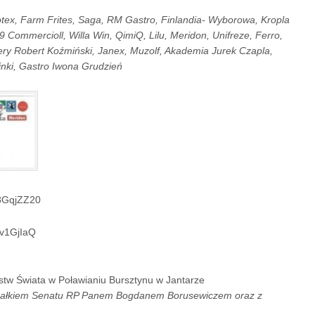
tex, Farm Frites, Saga, RM Gastro, Finlandia- Wyborowa, Kropla
 Commercioll, Willa Win, QimiQ, Lilu, Meridon, Unifreze, Ferro,
ry Robert Koźmiński, Janex, Muzolf, Akademia Jurek Czapla,
ki, Gastro Iwona Grudzień
58GqjZZ20
Zv1GjIaQ
ostw Świata w Poławianiu Bursztynu w Jantarze
załkiem Senatu RP Panem Bogdanem Borusewiczem oraz z