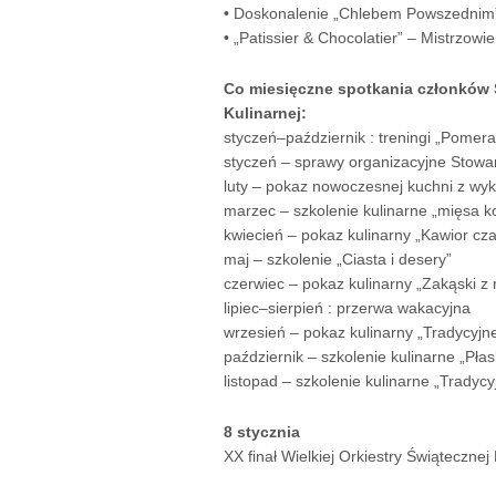
• Doskonalenie „Chlebem Powszednim
• „Patissier & Chocolatier” – Mistrzo
Co miesięczne spotkania członków 
Kulinarnej:
styczeń–październik : treningi „Pomer
styczeń – sprawy organizacyjne Stowa
luty – pokaz nowoczesnej kuchni z w
marzec – szkolenie kulinarne „mięsa k
kwiecień – pokaz kulinarny „Kawior cza
maj – szkolenie „Ciasta i desery”
czerwiec – pokaz kulinarny „Zakąski z
lipiec–sierpień : przerwa wakacyjna
wrzesień – pokaz kulinarny „Tradycyjne
październik – szkolenie kulinarne „Pł
listopad – szkolenie kulinarne „Tradyc
8 stycznia
XX finał Wielkiej Orkiestry Świąteczne