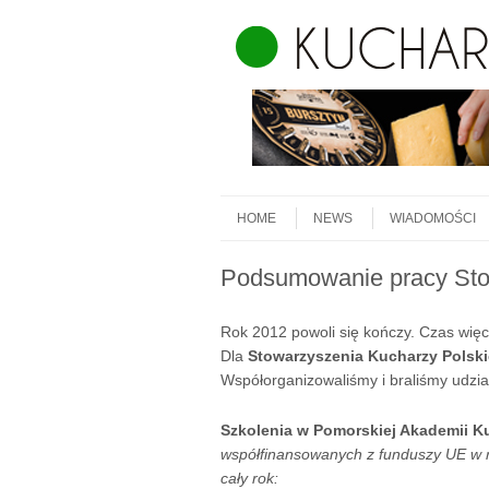
Skip to content
Menu
HOME
NEWS
WIADOMOŚCI
Podsumowanie pracy Sto
Rok 2012 powoli się kończy. Czas wi
Dla
Stowarzyszenia Kucharzy Polsk
Współorganizowaliśmy i braliśmy udział
Szkolenia w Pomorskiej Akademii K
współfinansowanych z funduszy UE w 
cały rok: