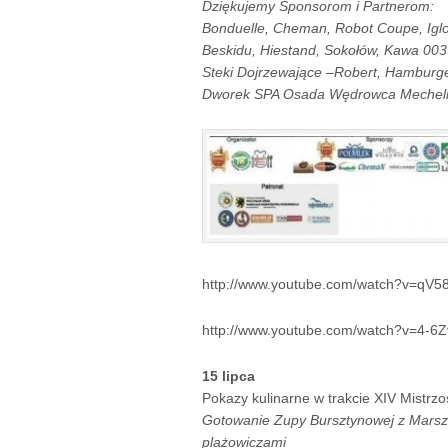
Dziękujemy Sponsorom i Partnerom:
Bonduelle, Cheman, Robot Coupe, Iglo
Beskidu, Hiestand, Sokołów, Kawa 0039
Steki Dojrzewające –Robert, Hamburge
Dworek SPA Osada Wędrowca Mechelin
http://www.youtube.com/watch?v=qV
http://www.youtube.com/watch?v=4-6
15 lipca
Pokazy kulinarne w trakcie XIV Mistrz
Gotowanie Zupy Bursztynowej z Mars
plażowiczami