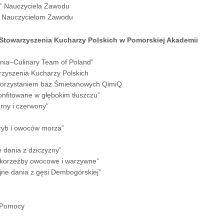
” Nauczyciela Zawodu
wie Nauczycielom Zawodu
Stowarzyszenia Kucharzy Polskich w Pomorskiej Akademii
ania–Culinary Team of Poland”
rzyszenia Kucharzy Polskich
ykorzystaniem baz Śmietanowych QimiQ
onfitowane w głębokim tłuszczu”
rny i czerwony”
 ryb i owoców morza”
 dania z dziczyzny”
askorzeźby owocowe i warzywne”
yjne dania z gęsi Dembogórskiej”
j Pomocy