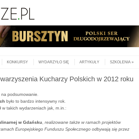
KONKURSY
WYDARZYŁO SIĘ
ARTYKUŁY
SZKOLENIA
warzyszenia Kucharzy Polskich w 2012 roku
ęc na podsumowanie.
ich
było to bardzo intensywny rok.
 w takich wydarzeniach jak, m.in.:
ulinarnej w Gdańsku
,
realizowane także w ramach projektów
ramach Europejskiego Funduszu Społecznego odbywają się przez