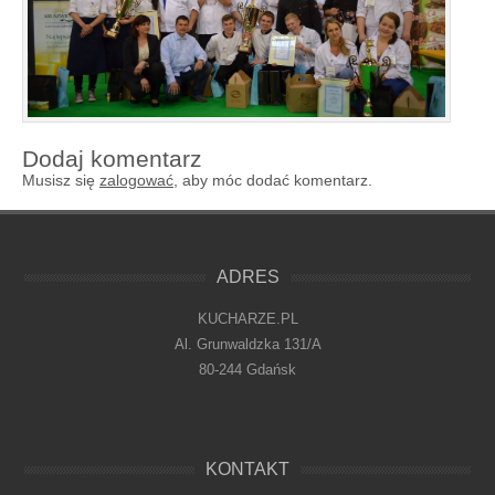
Dodaj komentarz
Musisz się
zalogować
, aby móc dodać komentarz.
ADRES
KUCHARZE.PL
Al. Grunwaldzka 131/A
80-244 Gdańsk
KONTAKT