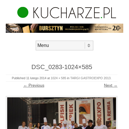
Skip to content
Menu
DSC_0283-1024×585
Published
11 lutego 2014
at
1024 × 585
in
TARGI GASTROEXPO 2013
.
← Previous
Next →