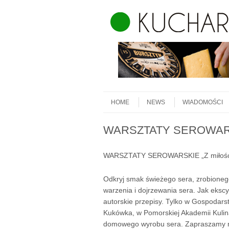
Skip to content
Menu
HOME
NEWS
WIADOMOŚCI
WARSZTATY SEROWARSKI
WARSZTATY SEROWARSKIE „Z miłości 
Odkryj smak świeżego sera, zrobioneg
warzenia i dojrzewania sera. Jak ekscy
autorskie przepisy. Tylko w Gospodar
Kukówka, w Pomorskiej Akademii Kulinar
domowego wyrobu sera. Zapraszamy n