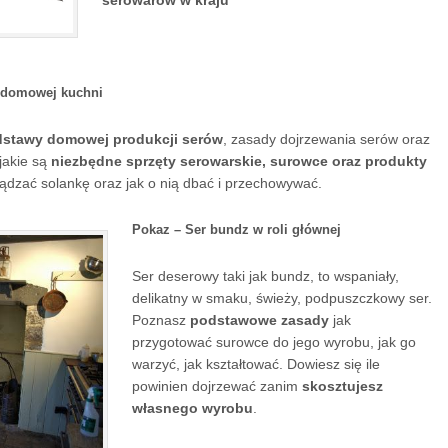
serowarów w kraju
 domowej kuchni
stawy domowej produkcji serów
, zasady dojrzewania serów oraz
jakie są
niezbędne sprzęty serowarskie, surowce oraz produkty
ządzać solankę oraz jak o nią dbać i przechowywać.
Pokaz – Ser bundz w roli głównej
Ser deserowy taki jak bundz, to wspaniały,
delikatny w smaku, świeży, podpuszczkowy ser.
Poznasz
podstawowe zasady
jak
przygotować surowce do jego wyrobu, jak go
warzyć, jak kształtować. Dowiesz się ile
powinien dojrzewać zanim
skosztujesz
własnego wyrobu
.