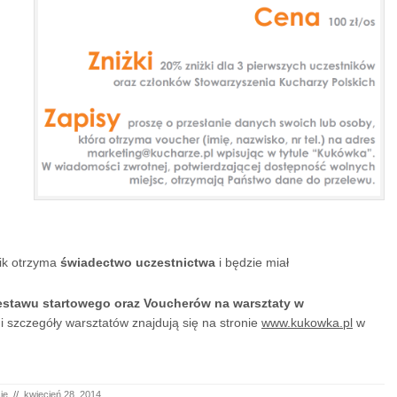
ik otrzyma
świadectwo uczestnictwa
i będzie miał
estawu startowego oraz Voucherów na warsztaty w
i szczegóły warsztatów znajdują się na stronie
www.kukowka.pl
w
ię
//
kwiecień 28, 2014