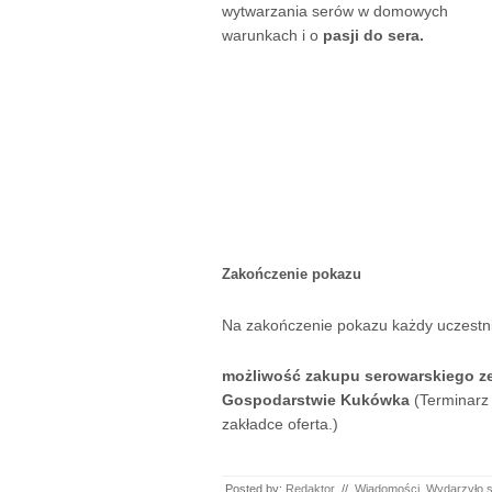
wytwarzania serów w domowych
warunkach i o
pasji do sera.
Zakończenie pokazu
Na zakończenie pokazu każdy uczestn
możliwość zakupu serowarskiego z
Gospodarstwie Kukówka
(Terminarz 
zakładce oferta.)
Posted by:
Redaktor
//
Wiadomości
,
Wydarzyło s