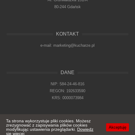
80-244 Gdańsk
KONTAKT
e-mail: marketing@kucharze.pl
DANE
NIP: 584-24-46-816
REGON: 192633590
KRS: 0000073984
Ta strona wykorzystuje pliki cookies. Możesz
zrezygnować z zapisywania plików cookies
© 2026
KUCHARZE.PL
Akceptuję
modyfikując ustawienia przeglądarki.
Dowiedz
się więcej