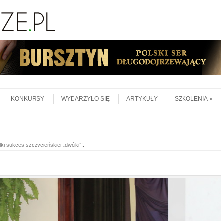
KONKURSY
WYDARZYŁO SIĘ
ARTYKUŁY
SZKOLENIA
lki sukces szczycieńskiej „dwójki”!
.