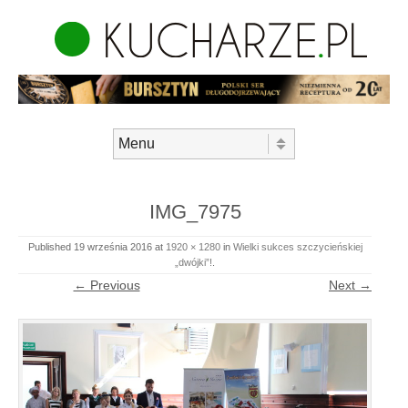
Skip to content
Menu
IMG_7975
Published
19 września 2016
at
1920 × 1280
in
Wielki sukces szczycieńskiej
„dwójki”!
.
← Previous
Next →