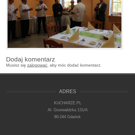
Dodaj komentarz
Musisz się
zalogować
, aby móc dodać komentarz.
ADRES
KUCHARZE.PL
Al. Grunwaldzka 131/A
80-244 Gdańsk