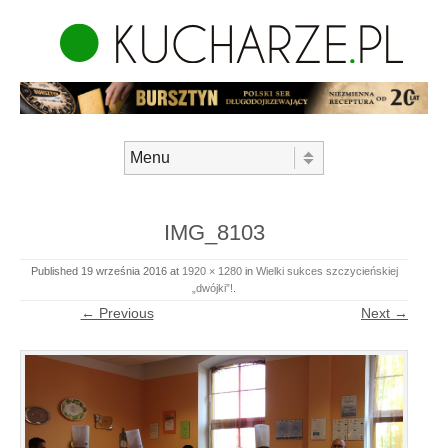
Skip to content
Menu
IMG_8103
Published
19 września 2016
at
1920 × 1280
in
Wielki sukces szczycieńskiej
„dwójki”!
.
← Previous
Next →