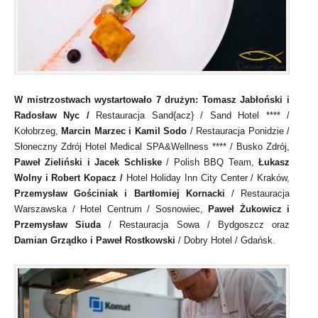
W mistrzostwach wystartowało 7 drużyn:
Tomasz Jabłoński i
Radosław Nyc /
Restauracja Sand{acz} / Sand Hotel **** /
Kołobrzeg,
Marcin Marzec i Kamil Sodo
/ Restauracja Ponidzie /
Słoneczny Zdrój Hotel Medical SPA&Wellness **** / Busko Zdrój,
Paweł Zieliński i Jacek Schliske
/ Polish BBQ Team,
Łukasz
Wolny i Robert Kopacz /
Hotel Holiday Inn City Center / Kraków,
Przemysław Gościniak i Bartłomiej Kornacki
/ Restauracja
Warszawska / Hotel Centrum / Sosnowiec,
Paweł Żukowicz i
Przemysław Siuda
/ Restauracja Sowa / Bydgoszcz
oraz
Damian Grządko i Paweł Rostkowski
/ Dobry Hotel / Gdańsk.