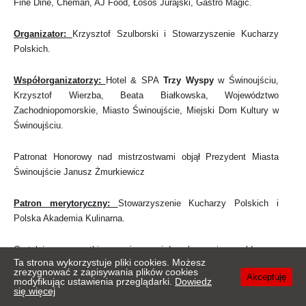
Fine Dine, Cheman, AJ Food, Łosoś Jurajski, Gastro Magic.
Organizator:
Krzysztof Szulborski i Stowarzyszenie Kucharzy
Polskich.
Współorganizatorzy:
Hotel & SPA
Trzy Wyspy
w Świnoujściu,
Krzysztof Wierzba, Beata Białkowska, Województwo
Zachodniopomorskie, Miasto Świnoujście, Miejski Dom Kultury w
Świnoujściu.
Patronat Honorowy nad mistrzostwami objął Prezydent Miasta
Świnoujście Janusz Żmurkiewicz
Patron merytoryczny:
Stowarzyszenie Kucharzy Polskich i
Polska Akademia Kulinarna.
Gratulujemy wszystkim zwycięzcom i do zobaczenia za rok!
Ta strona wykorzystuje pliki cookies. Możesz
zrezygnować z zapisywania plików cookies
Akceptuję
modyfikując ustawienia przeglądarki.
Dowiedz
Posted by:
Redaktor
//
Aktualności
,
Konkursy
,
Wiadomości
,
Wydarzyło się
//
się więcej
lipiec 16, 2019