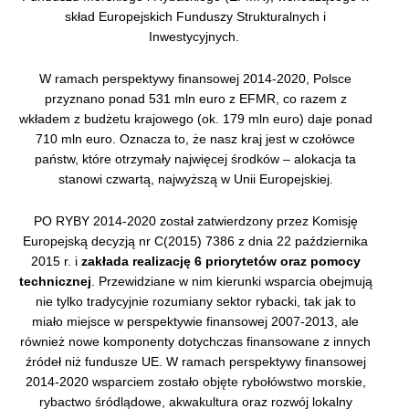
skład Europejskich Funduszy Strukturalnych i
Inwestycyjnych.
W ramach perspektywy finansowej 2014-2020, Polsce
przyznano ponad 531 mln euro z EFMR, co razem z
wkładem z budżetu krajowego (ok. 179 mln euro) daje ponad
710 mln euro. Oznacza to, że nasz kraj jest w czołówce
państw, które otrzymały najwięcej środków – alokacja ta
stanowi czwartą, najwyższą w Unii Europejskiej.
PO RYBY 2014-2020 został zatwierdzony przez Komisję
Europejską decyzją nr C(2015) 7386 z dnia 22 października
2015 r. i
zakłada realizację 6 priorytetów oraz pomocy
technicznej
. Przewidziane w nim kierunki wsparcia obejmują
nie tylko tradycyjnie rozumiany sektor rybacki, tak jak to
miało miejsce w perspektywie finansowej 2007-2013, ale
również nowe komponenty dotychczas finansowane z innych
źródeł niż fundusze UE. W ramach perspektywy finansowej
2014-2020 wsparciem zostało objęte rybołówstwo morskie,
rybactwo śródlądowe, akwakultura oraz rozwój lokalny