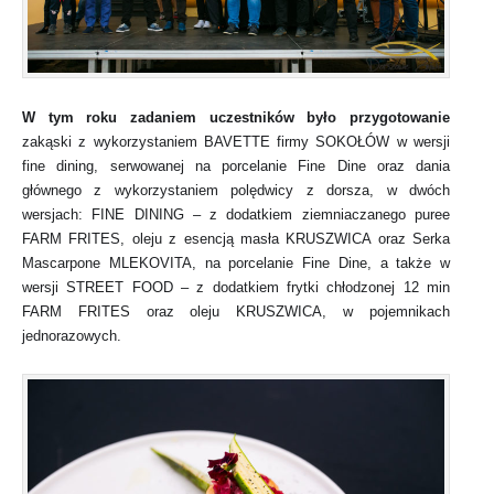
W tym roku zadaniem uczestników b
yło
przygotowanie
z
akąski z wykorzystaniem BAVETTE firmy SOKOŁÓW w wersji
fine dining, serwowanej na porcelanie Fine Dine
oraz d
ania
głównego z wykorzystaniem polędwicy z dorsza, w dwóch
wersjach: FINE DINING – z dodatkiem ziemniaczanego puree
FARM FRITES, oleju z esencją masła KRUSZWICA oraz Serka
Mascarpone MLEKOVITA, na porcelanie Fine Dine,
a także w
wersji
STREET FOOD – z dodatkiem frytki chłodzonej 12 min
FARM FRITES oraz oleju KRUSZWICA, w pojemnikach
jednorazowych.