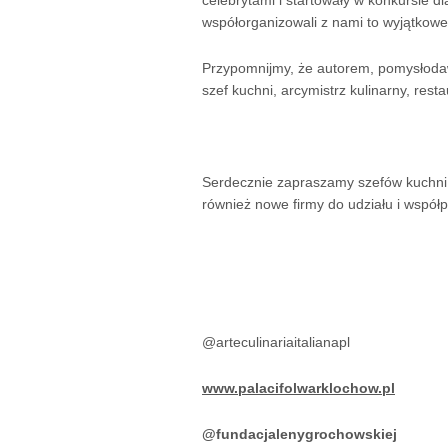
celebrytami i startowały w konkursie d
współorganizowali z nami to wyjątkowe
Przypomnijmy, że autorem, pomysłodaw
szef kuchni, arcymistrz kulinarny, rest
Serdecznie zapraszamy szefów kuchni i
również nowe firmy do udziału i współ
@arteculinariaitalianapl
www.palacifolwarklochow.pl
@fundacjalenygrochowskiej