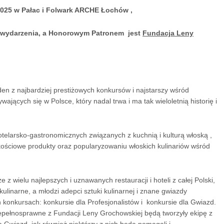
2025 w Pałac i Folwark ARCHE Łochów ,
 wydarzenia, a
Honorowym Patronem jest
Fundacja Leny
eden z najbardziej prestiżowych konkursów i najstarszy wśród
jących się w Polsce, który nadal trwa i ma tak wieloletnią historię i
otelarsko-gastronomicznych związanych z kuchnią i kulturą włoską ,
akościowe produkty oraz popularyzowaniu włoskich kulinariów wśród
z wielu najlepszych i uznawanych restauracji i hoteli z całej Polski,
kulinarne, a młodzi adepci sztuki kulinarnej i znane gwiazdy
 konkursach: konkursie dla Profesjonalistów i konkursie dla Gwiazd.
iepełnosprawne z Fundacji Leny Grochowskiej będą tworzyły ekipę z