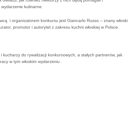
la Gwiazd, jak również niektórzy z nich będą pomagali i
 wydarzenie kulinarne.
cą i organizatorem konkursu jest Giancarlo Russo – znany włoski
aurator, promotor i autorytet z zakresu kuchni włoskiej w Polsce.
 kucharzy do rywalizacji konkursowych, a stałych partnerów, jak
pracy w tym włoskim wydarzeniu .