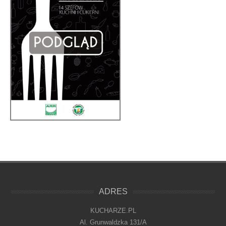
ADRES
KUCHARZE.PL
Al. Grunwaldzka 131/A