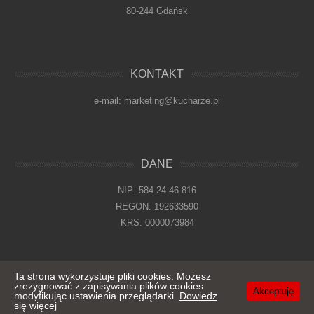
80-244 Gdańsk
KONTAKT
e-mail: marketing@kucharze.pl
DANE
NIP: 584-24-46-816
REGON: 192633590
KRS: 0000073984
Ta strona wykorzystuje pliki cookies. Możesz
zrezygnować z zapisywania plików cookies
© 2026
KUCHARZE.PL
Akceptuję
modyfikując ustawienia przeglądarki.
Dowiedz
się więcej
Polityka cookies
/ Reklama