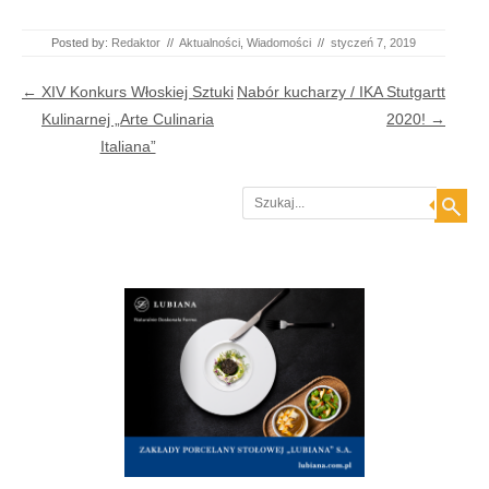
Posted by:
Redaktor
//
Aktualności
,
Wiadomości
//
styczeń 7, 2019
Post navigation
←
XIV Konkurs Włoskiej Sztuki
Nabór kucharzy / IKA Stutgartt
Kulinarnej „Arte Culinaria
2020!
→
Italiana”
Search